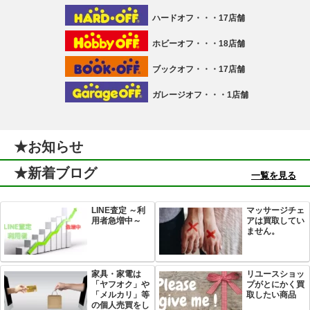
ハードオフ・・・17店舗
ホビーオフ・・・18店舗
ブックオフ・・・17店舗
ガレージオフ・・・1店舗
★お知らせ
★新着ブログ
一覧を見る
LINE査定 ～利
マッサージチェ
用者急増中～
アは買取してい
ません。
家具・家電は
リユースショッ
「ヤフオク」や
プがとにかく買
「メルカリ」等
取したい商品
の個人売買をし