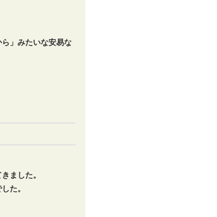
から」みたいな安易な
てきました。
でした。